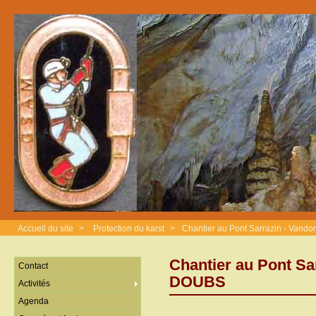
Accueil du site
>
Protection du karst
>
Chantier au Pont Sarrazin - Vand
Chantier au Pont Sa
Contact
DOUBS
Activités
Agenda