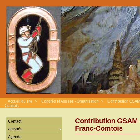
Accueil du site
>
Congrès et Assises - Organisation
>
Contribution GSAM
Comtois
Contribution GSAM à
Contact
Franc-Comtois
Activités
Agenda