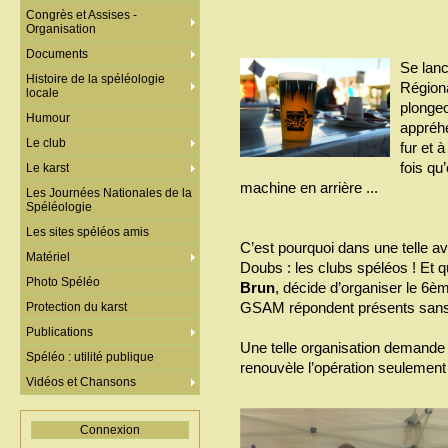
Congrès et Assises -
Organisation
Documents
Se lanc
Histoire de la spéléologie
Régiona
locale
plongeo
Humour
appréhe
Le club
fur et 
fois qu
Le karst
machine en arrière ...
Les Journées Nationales de la
Spéléologie
Les sites spéléos amis
C’est pourquoi dans une telle ave
Matériel
Doubs : les clubs spéléos ! Et 
Photo Spéléo
Brun
, décide d’organiser le 6
GSAM répondent présents sans 
Protection du karst
Publications
Une telle organisation demande u
Spéléo : utilité publique
renouvèle l’opération seulement
Vidéos et Chansons
Connexion