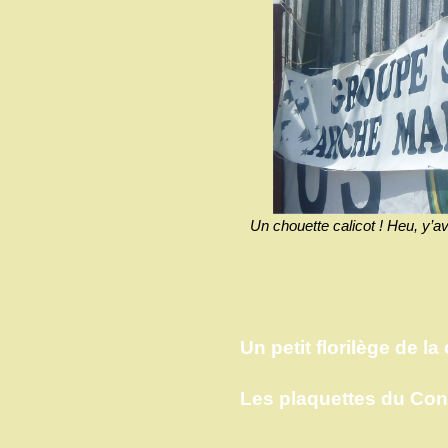
Un chouette calicot ! Heu, y’ava
Un petit florilège de 
Les plaquettes du Co