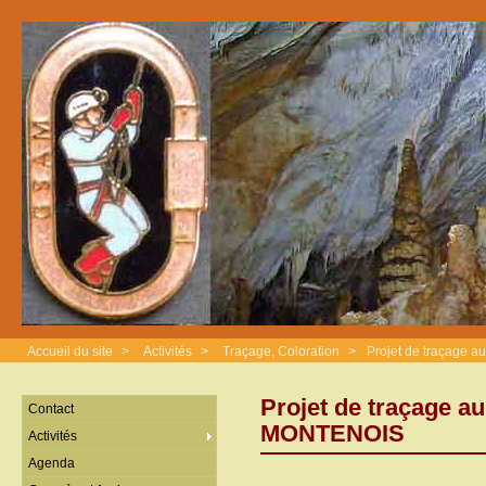
Accueil du site
>
Activités
>
Traçage, Coloration
>
Projet de traçage a
Projet de traçage au
Contact
MONTENOIS
Activités
Agenda