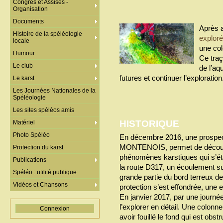
Congrès et Assises -
Organisation
Documents
Après 
Histoire de la spéléologie
explor
locale
une col
Humour
Ce tra
Le club
de l’aq
futures et continuer l’exploration
Le karst
Les Journées Nationales de la
Spéléologie
Les sites spéléos amis
HISTORIQUE
Matériel
Photo Spéléo
En décembre 2016, une prospect
MONTENOIS, permet de découvri
Protection du karst
phénomènes karstiques qui s’éta
Publications
la route D317, un écoulement su
Spéléo : utilité publique
grande partie du bord terreux de 
Vidéos et Chansons
protection s’est effondrée, une e
En janvier 2017, par une journée
l’explorer en détail. Une colon
Connexion
avoir fouillé le fond qui est obst