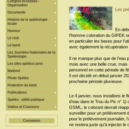
Congrès et Assises -
Organisation
Les pré
Documents
Histoire de la spéléologie
locale
En déb
Humour
l’homme coloration du GIPEK ou
Le club
en particulier les bases pour l’ut
Le karst
avec également la récupération d
Les Journées Nationales de la
Spéléologie
Il ne manque plus que de l’eau po
Les sites spéléos amis
mois avec une belle crue, mais d
personnel en cette période de fê
Matériel
Il est décidé en début janvier 20
Photo Spéléo
prochaine période pluvieuse.
Protection du karst
Publications
Le 4 janvier, nous installons le f
Spéléo : utilité publique
d’eau dans le Trou du Pic n° 1) 
Vidéos et Chansons
GSML, le colorant devrait réappa
surveiller pour un prélèvement d
pour le prélèvement journalier, 
Connexion
ne restera juste qu’à injecter l