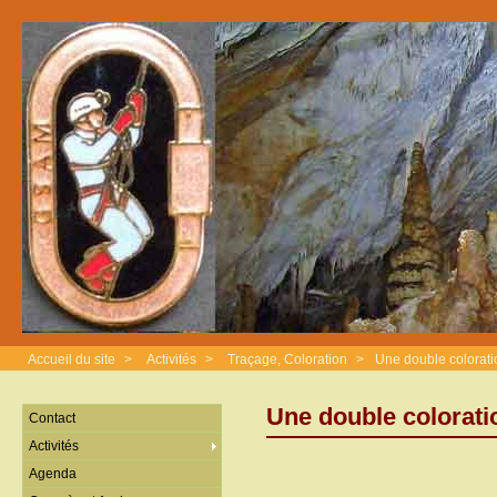
Accueil du site
>
Activités
>
Traçage, Coloration
>
Une double colorati
Une double colorati
Contact
Activités
Agenda