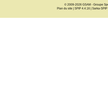
© 2009-2026 GSAM - Groupe Spé
Plan du site
|
SPIP 4.4.16
|
Sarka-SPIP 