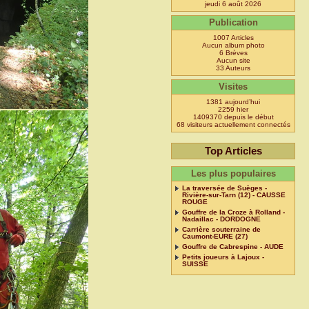
jeudi 6 août 2026
Publication
1007 Articles
Aucun album photo
6 Brèves
Aucun site
33 Auteurs
Visites
1381 aujourd’hui
2259 hier
1409370 depuis le début
68 visiteurs actuellement connectés
Top Articles
Les plus populaires
La traversée de Suèges -
Rivière-sur-Tarn (12) - CAUSSE
ROUGE
Gouffre de la Croze à Rolland -
Nadaillac - DORDOGNE
Carrière souterraine de
Caumont-EURE (27)
Gouffre de Cabrespine - AUDE
Petits joueurs à Lajoux -
SUISSE