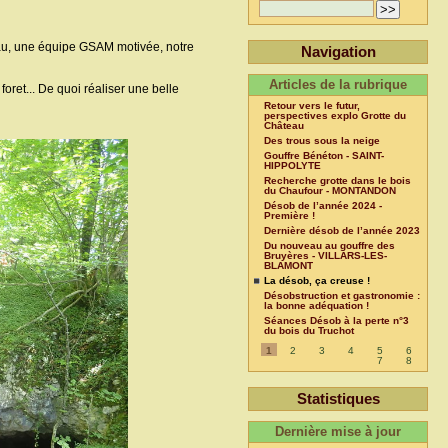
beau, une équipe GSAM motivée, notre
Navigation
Articles de la rubrique
oret... De quoi réaliser une belle
Retour vers le futur,
perspectives explo Grotte du
Château
Des trous sous la neige
Gouffre Bénéton - SAINT-
HIPPOLYTE
Recherche grotte dans le bois
du Chaufour - MONTANDON
Désob de l’année 2024 -
Première !
Dernière désob de l’année 2023
Du nouveau au gouffre des
Bruyères - VILLARS-LES-
BLAMONT
La désob, ça creuse !
Désobstruction et gastronomie :
la bonne adéquation !
Séances Désob à la perte n°3
du bois du Truchot
1
2
3
4
5
6
7
8
Statistiques
Dernière mise à jour