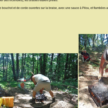
ier des incendies), les braises étaient prêtes.
ouchot et de corde ouvertes sur la braise, avec une sauce à Pilou, et flambées a