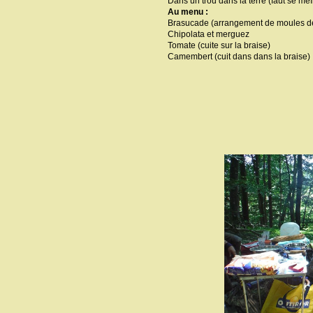
Dans un trou dans la terre (faut se méf
Au menu :
Brasucade (arrangement de moules de b
Chipolata et merguez
Tomate (cuite sur la braise)
Camembert (cuit dans dans la braise)