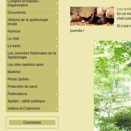
Congrès et Assises -
Organisation
Les ann
Documents
En ce mo
chef cui
Histoire de la spéléologie
locale
Et c’est 
journée !
Humour
Le club
Le karst
Les Journées Nationales de la
Spéléologie
Les sites spéléos amis
Matériel
Photo Spéléo
Protection du karst
Publications
Spéléo : utilité publique
Vidéos et Chansons
Connexion