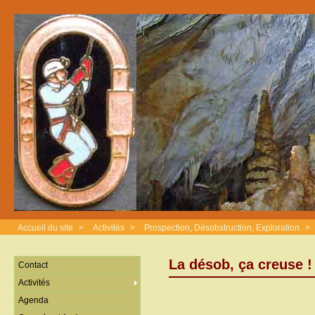
Accueil du site
>
Activités
>
Prospection, Désobstruction, Exploration
>
La désob, ça creuse !
Contact
Activités
Agenda