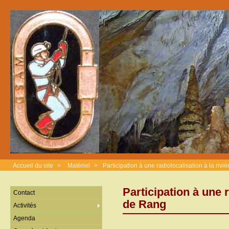
Accueil du site
>
Matériel
>
Participation à une radiolocalisation à la riv
Participation à une r
Contact
de Rang
Activités
Agenda