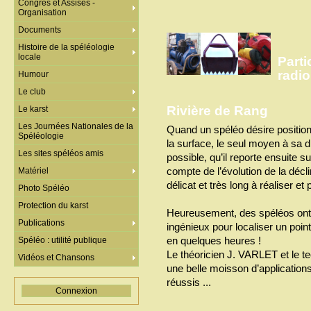
Congrès et Assises -
Organisation
Documents
Histoire de la spéléologie
locale
Part
radio
Humour
Le club
Rivière de Rang
Le karst
Les Journées Nationales de la
Quand un spéléo désire positionn
Spéléologie
la surface, le seul moyen à sa di
Les sites spéléos amis
possible, qu’il reporte ensuite su
compte de l’évolution de la décl
Matériel
délicat et très long à réaliser et
Photo Spéléo
Protection du karst
Heureusement, des spéléos ont 
Publications
ingénieux pour localiser un point
en quelques heures !
Spéléo : utilité publique
Le théoricien J. VARLET et le 
Vidéos et Chansons
une belle moisson d’application
réussis ...
Connexion