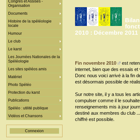
Congrès et Assises -
Organisation
Documents
Bilan
Histoire de la spéléologie
fonc
locale
2010 : Décembre 2011
Humour
Le club
Le karst
Les Journées Nationales de la
Spéléologie
Fin novembre 2010
est rete
internet, bien que des essais et v
Les sites spéléos amis
Donc nous voici arrivé à la fin 
Matériel
est désormais possible de réalis
Photo Spéléo
Protection du karst
Sur notre site, il y a tous les a
compulser comme il le souhaite.
Publications
renseignements mis à jour jour
Spéléo : utilité publique
destiné aux membres du club ...
Vidéos et Chansons
chiffré est possible.
Connexion