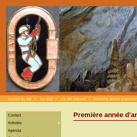
Accueil du site
>
Le club
>
Le site internet
>
Première année d’ancienn
Première année d’an
Contact
Activités
Agenda