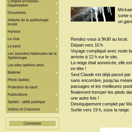
Congrès et Assises -
Organisation
Mickael
Documents
sortie 
Histoire de la spéléologie
un gars
locale
Humour
Rendez-vous à 9h30 au local.
Le club
Départ vers 10 h
Le karst
Voyage compliqué avec route ba
Les Journées Nationales de la
arrivée à 12 h sur le site.
Spéléologie
La neige était annoncée, elle est 
Les sites spéléos amis
en tête !
Matériel
Seul Claude est déjà passé par i
Photo Spéléo
sans encombre, jusqu’au méandr
passages et les meilleures posit
Protection du karst
finalement tremper les pieds dan
Publications
une autre fois !
Spéléo : utilité publique
Déséquipement complet par Mic
Vidéos et Chansons
Sortie vers 19 h, sous la neige.
Connexion