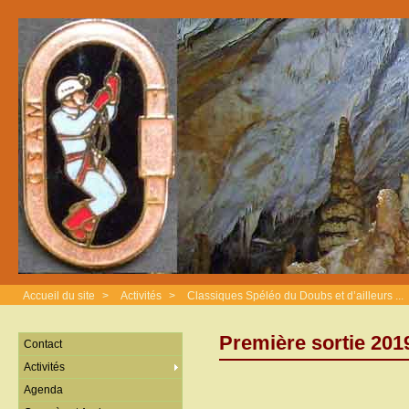
Accueil du site
>
Activités
>
Classiques Spéléo du Doubs et d’ailleurs ...
Première sortie 201
Contact
Activités
Agenda