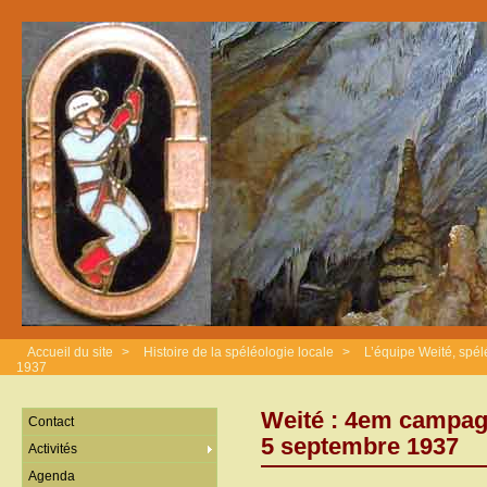
Accueil du site
>
Histoire de la spéléologie locale
>
L’équipe Weité, spé
1937
Weité : 4em campag
Contact
5 septembre 1937
Activités
Agenda