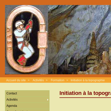
Accueil du site
>
Activités
>
Formation
>
Initiation à la topographie
Initiation à la topog
Contact
Activités
Agenda