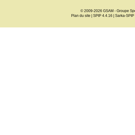
© 2009-2026 GSAM - Groupe Spé
Plan du site
|
SPIP 4.4.16
|
Sarka-SPIP 