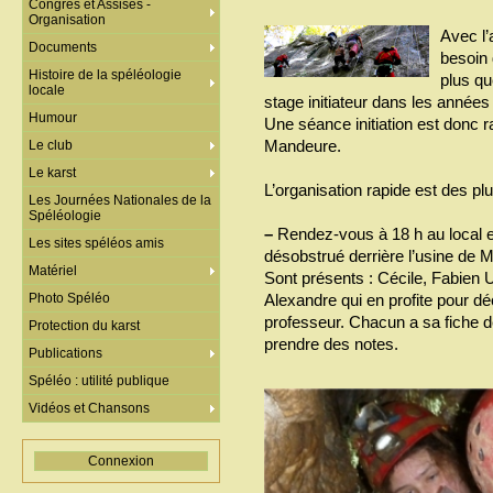
Congrès et Assises -
Organisation
Avec l’
Documents
besoin 
Histoire de la spéléologie
plus q
locale
stage initiateur dans les années
Humour
Une séance initiation est donc r
Mandeure.
Le club
Le karst
L’organisation rapide est des pl
Les Journées Nationales de la
Spéléologie
–
Rendez-vous à 18 h au local et
Les sites spéléos amis
désobstrué derrière l’usine de 
Matériel
Sont présents : Cécile, Fabien U,
Photo Spéléo
Alexandre qui en profite pour dé
professeur. Chacun a sa fiche de
Protection du karst
prendre des notes.
Publications
Spéléo : utilité publique
Vidéos et Chansons
Connexion