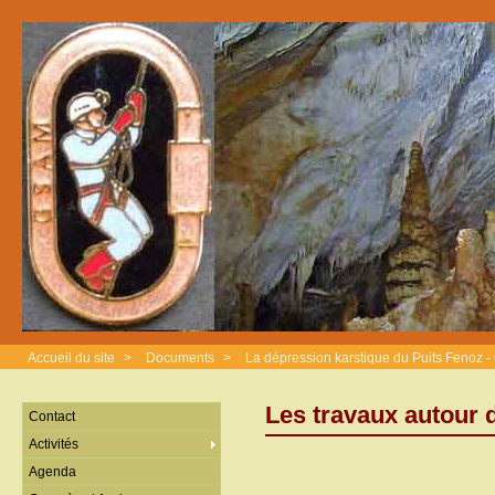
Accueil du site
>
Documents
>
La dépression karstique du Puits Fenoz 
Les travaux autour
Contact
Activités
Agenda