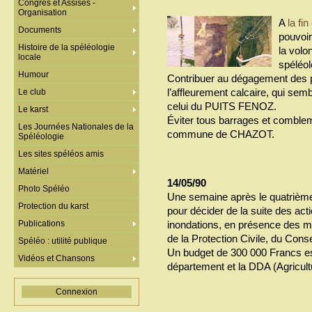
Congrès et Assises -
Organisation
A
la fi
Documents
pouvoir
Histoire de la spéléologie
la volo
locale
spéléol
Humour
Contribuer au dégagement des 
l’affleurement calcaire, qui sem
Le club
celui du PUITS FENOZ.
Le karst
Éviter tous barrages et comblem
Les Journées Nationales de la
commune de CHAZOT.
Spéléologie
Les sites spéléos amis
Matériel
14/05/90
Photo Spéléo
Une semaine après le quatrièm
Protection du karst
pour décider de la suite des act
Publications
inondations, en présence des 
de la Protection Civile, du Cons
Spéléo : utilité publique
Un budget de 300 000 Francs est
Vidéos et Chansons
département et la DDA (Agricult
Connexion