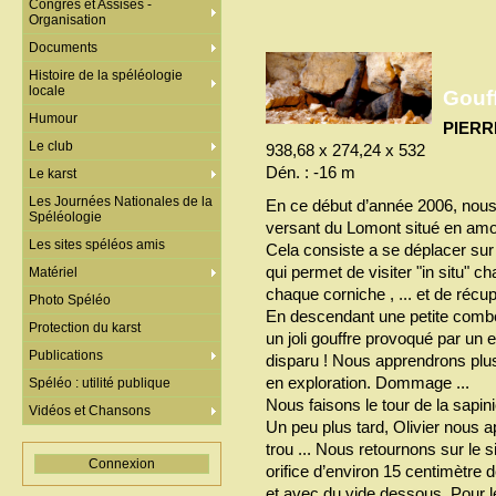
Congrès et Assises -
Organisation
Documents
Histoire de la spéléologie
locale
Gouff
Humour
PIERR
Le club
938,68 x 274,24 x 532
Dén. : -16 m
Le karst
Les Journées Nationales de la
En ce début d’année 2006, nous 
Spéléologie
versant du Lomont situé en amo
Les sites spéléos amis
Cela consiste a se déplacer sur 
qui permet de visiter "in situ" 
Matériel
chaque corniche , ... et de réc
Photo Spéléo
En descendant une petite comb
Protection du karst
un joli gouffre provoqué par un
Publications
disparu ! Nous apprendrons plus
en exploration. Dommage ...
Spéléo : utilité publique
Nous faisons le tour de la sapini
Vidéos et Chansons
Un peu plus tard, Olivier nous app
trou ... Nous retournons sur le site
Connexion
orifice d’environ 15 centimètre 
et avec du vide dessous. Pour l