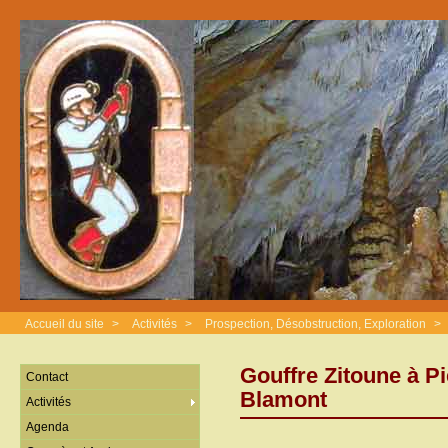
Accueil du site
>
Activités
>
Prospection, Désobstruction, Exploration
>
Gouffre Zitoune à Pi
Contact
Blamont
Activités
Agenda