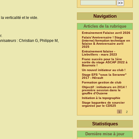
Navigation
 verticalité et le vide.
Articles de la rubrique
Entrainement Falaise avril 2026
r.
Falais’Anniversaire ! Stage
anisateurs
: Christian G, Philippe M,
(interne) formation technique en
falaise & Anniversaire avril
2025
Entrainement falaise -
Liebvillers - mars 2023
Franc succès pour la 1ère
sortie du stage ASCAP 2022 à
Bournois !
Un nouvel initiateur au club !
Stage EFS "sous la Seranne"
2017 - Hérault
Formation gestion de club
Objectif : initiateurs en 2014 !
première session dans le
gouffre d’Ouzene
Initiation à la topographie
Stage baguettes de sourcier
organisé par le CDS25
1
2
Statistiques
Dernière mise à jour