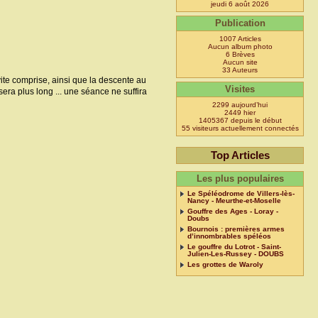
jeudi 6 août 2026
Publication
1007 Articles
Aucun album photo
6 Brèves
Aucun site
33 Auteurs
t vite comprise, ainsi que la descente au
Visites
era plus long ... une séance ne suffira
2299 aujourd’hui
2449 hier
1405367 depuis le début
55 visiteurs actuellement connectés
Top Articles
Les plus populaires
Le Spéléodrome de Villers-lès-
Nancy - Meurthe-et-Moselle
Gouffre des Ages - Loray -
Doubs
Bournois : premières armes
d’innombrables spéléos
Le gouffre du Lotrot - Saint-
Julien-Les-Russey - DOUBS
Les grottes de Waroly