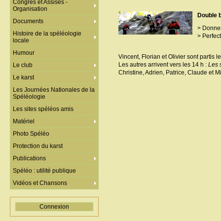
Congrès et Assises -
Organisation
Double b
Documents
> Donner 
Histoire de la spéléologie
> Perfect
locale
Humour
Vincent, Florian et Olivier sont parti
Les autres arrivent vers les 14 h :
Les s
Le club
Christine, Adrien, Patrice, Claude et M
Le karst
Les Journées Nationales de la
Spéléologie
Les sites spéléos amis
Matériel
Photo Spéléo
Protection du karst
Publications
Spéléo : utilité publique
Vidéos et Chansons
Connexion