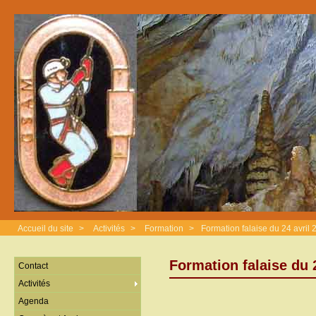
Accueil du site
>
Activités
>
Formation
>
Formation falaise du 24 avril
Formation falaise du 
Contact
Activités
Agenda