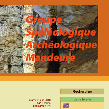
Rechercher
dans le site
mardi 15 juin 2010
par
Claude
popularité : 3%