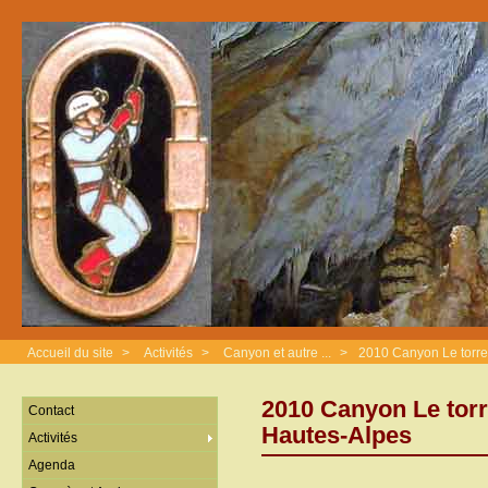
Accueil du site
>
Activités
>
Canyon et autre ...
>
2010 Canyon Le torre
2010 Canyon Le torr
Contact
Hautes-Alpes
Activités
Agenda