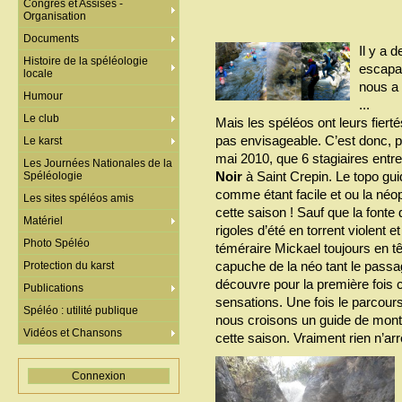
Congrès et Assises -
Organisation
Documents
Il y a 
Histoire de la spéléologie
escapa
locale
nous a
Humour
...
Le club
Mais les spéléos ont leurs fierté
pas envisageable. C’est donc, pro
Le karst
mai 2010, que 6 stagiaires entr
Les Journées Nationales de la
Noir
à Saint Crepin. Le topo gui
Spéléologie
comme étant facile et ou la néo
Les sites spéléos amis
cette saison ! Sauf que la fonte
Matériel
rigoles d’été en torrent violent e
Photo Spéléo
téméraire Mickael toujours en t
capuche de la néo tant le passag
Protection du karst
découvre pour la première fois c
Publications
sensations. Une fois le parcour
Spéléo : utilité publique
nous croisons un guide de monta
Vidéos et Chansons
cette saison. Vraiment rien n’arr
Connexion