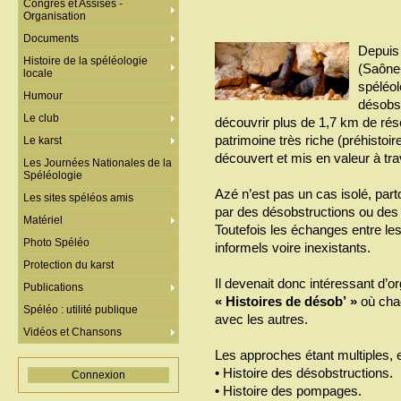
Congrès et Assises -
Organisation
Documents
Depuis 
Histoire de la spéléologie
(Saône-
locale
spéléol
Humour
désobst
Le club
découvrir plus de 1,7 km de rés
patrimoine très riche (préhistoire
Le karst
découvert et mis en valeur à t
Les Journées Nationales de la
Spéléologie
Azé n’est pas un cas isolé, par
Les sites spéléos amis
par des désobstructions ou des
Matériel
Toutefois les échanges entre les
Photo Spéléo
informels voire inexistants.
Protection du karst
Il devenait donc intéressant d’o
Publications
« Histoires de désob’ »
où chac
Spéléo : utilité publique
avec les autres.
Vidéos et Chansons
Les approches étant multiples, 
• Histoire des désobstructions.
Connexion
• Histoire des pompages.