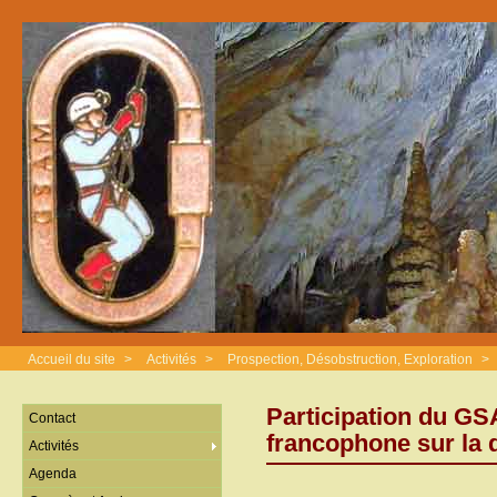
Accueil du site
>
Activités
>
Prospection, Désobstruction, Exploration
>
Participation du GS
Contact
francophone sur la 
Activités
Agenda