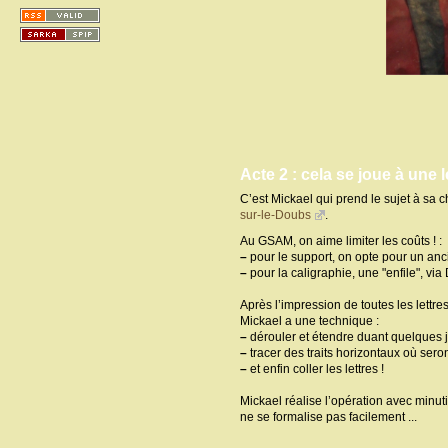
Acte 2 : cela se joue à une le
C’est Mickael qui prend le sujet à sa c
sur-le-Doubs
.
Au GSAM, on aime limiter les coûts ! :
–
pour le support, on opte pour un ancien
–
pour la caligraphie, une "enfile", v
Après l’impression de toutes les lettres
Mickael a une technique :
–
dérouler et étendre duant quelques j
–
tracer des traits horizontaux où seron
–
et enfin coller les lettres !
Mickael réalise l’opération avec minutie 
ne se formalise pas facilement ...