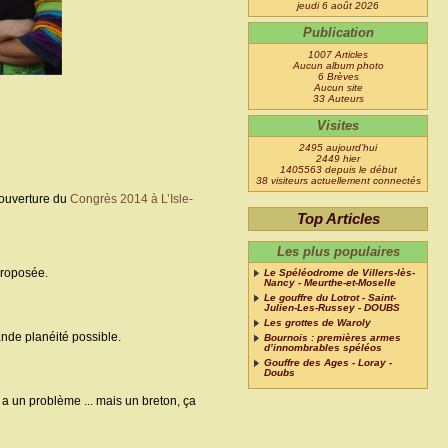
jeudi 6 août 2026
Publication
1007 Articles
Aucun album photo
6 Brèves
Aucun site
33 Auteurs
Visites
2495 aujourd’hui
2449 hier
1405563 depuis le début
38 visiteurs actuellement connectés
d’ouverture du
Congrès 2014 à L’Isle-
Top Articles
Les plus populaires
proposée.
Le Spéléodrome de Villers-lès-
Nancy - Meurthe-et-Moselle
Le gouffre du Lotrot - Saint-
Julien-Les-Russey - DOUBS
Les grottes de Waroly
ande planéité possible.
Bournois : premières armes
d’innombrables spéléos
Gouffre des Ages - Loray -
Doubs
 y a un problème ... mais un breton, ça