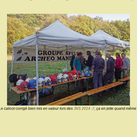
Le calicot corrigé bien mis en valeur lors des
JNS 2014
, ça en jette quand même 