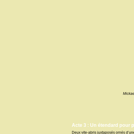
Mickae
Acte 3 : Un étendard pour p
Deux vite-abris juxtaposés ornés d’une