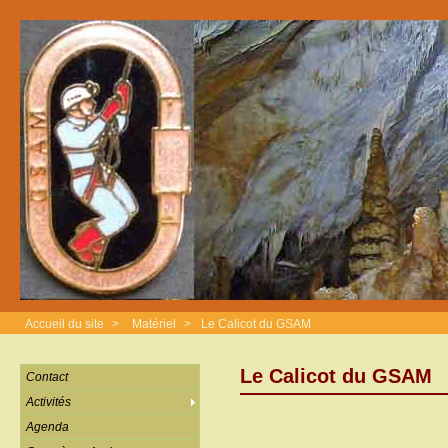
Accueil du site
>
Matériel
>
Le Calicot du GSAM
Le Calicot du GSAM
Contact
Activités
Agenda