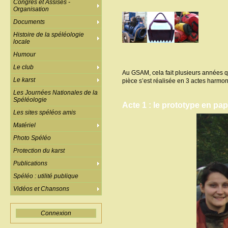
Congrès et Assises -
Organisation
Documents
Histoire de la spéléologie
locale
Humour
Le club
Au GSAM, cela fait plusieurs années que
Le karst
pièce s’est réalisée en 3 actes harmon
Les Journées Nationales de la
Spéléologie
Acte 1 : le prototype en papi
Les sites spéléos amis
Matériel
Photo Spéléo
Protection du karst
Publications
Spéléo : utilité publique
Vidéos et Chansons
Connexion