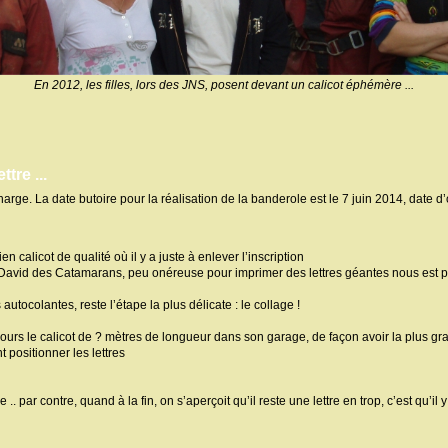
En 2012, les filles, lors des JNS, posent devant un calicot éphémère ...
ttre ...
harge. La date butoire pour la réalisation de la banderole est le 7 juin 2014, date 
 calicot de qualité où il y a juste à enlever l’inscription
ia David des Catamarans, peu onéreuse pour imprimer des lettres géantes nous est 
 autocolantes, reste l’étape la plus délicate : le collage !
ours le calicot de ? mètres de longueur dans son garage, de façon avoir la plus gr
t positionner les lettres
.. par contre, quand à la fin, on s’aperçoit qu’il reste une lettre en trop, c’est qu’il