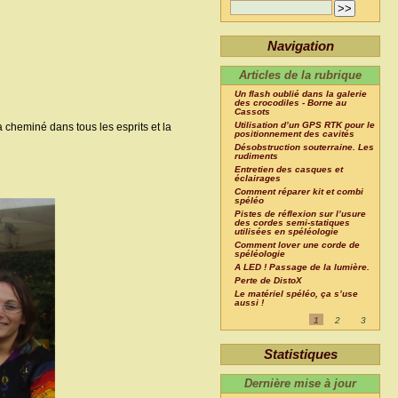
Navigation
Articles de la rubrique
Un flash oublié dans la galerie
des crocodiles - Borne au
Cassots
Utilisation d’un GPS RTK pour le
a cheminé dans tous les esprits et la
positionnement des cavités
Désobstruction souterraine. Les
rudiments
Entretien des casques et
éclairages
Comment réparer kit et combi
spéléo
Pistes de réflexion sur l’usure
des cordes semi-statiques
utilisées en spéléologie
Comment lover une corde de
spéléologie
A LED ! Passage de la lumière.
Perte de DistoX
Le matériel spéléo, ça s’use
aussi !
1
2
3
Statistiques
Dernière mise à jour