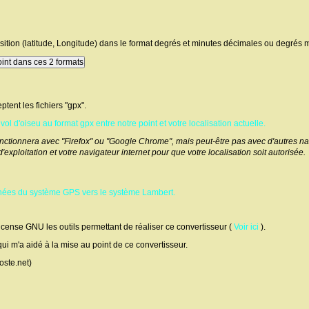
on (latitude, Longitude) dans le format degrés et minutes décimales ou degrés 
ent les fichiers "gpx".
vol d'oiseu au format gpx entre notre point et votre localisation actuelle.
onctionnera avec "Firefox" ou "Google Chrome", mais peut-être pas avec d'autres na
exploitation et votre navigateur internet pour que votre localisation soit autorisée.
onnées du système GPS vers le système Lambert.
license GNU les outils permettant de réaliser ce convertisseur (
Voir ici
).
i m'a aidé à la mise au point de ce convertisseur.
ste.net)