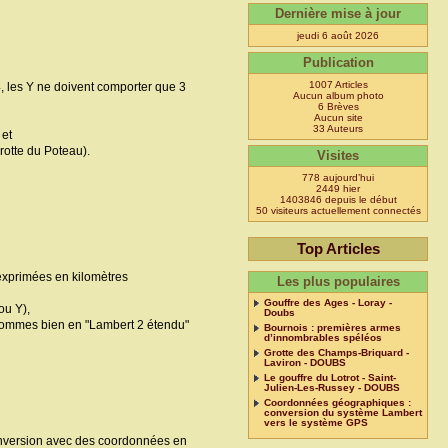
Dernière mise à jour
jeudi 6 août 2026
Publication
1007 Articles
, les Y ne doivent comporter que 3
Aucun album photo
6 Brèves
Aucun site
33 Auteurs
 et
rotte du Poteau).
Visites
778 aujourd’hui
2449 hier
1403846 depuis le début
50 visiteurs actuellement connectés
Top Articles
exprimées en kilomètres
Les plus populaires
Gouffre des Ages - Loray -
ou Y),
Doubs
ous sommes bien en "Lambert 2 étendu"
Bournois : premières armes
d’innombrables spéléos
Grotte des Champs-Briquard -
Laviron - DOUBS
Le gouffre du Lotrot - Saint-
Julien-Les-Russey - DOUBS
Coordonnées géographiques :
conversion du système Lambert
vers le système GPS
conversion avec des coordonnées en