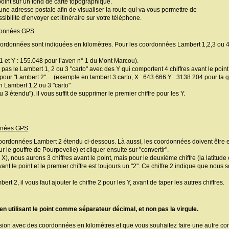
point sur un fond de carte topographique.
 une adresse postale afin de visualiser la route qui va vous permettre de
sibilité d’envoyer cet itinéraire sur votre téléphone.
rdonnées GPS
coordonnées sont indiquées en kilomètres. Pour les coordonnées Lambert 1,2,3 ou 4
1 et Y : 155.048 pour l’aven n° 1 du Mont Marcou).
pas le Lambert 1, 2 ou 3 "carto" avec des Y qui comportent 4 chiffres avant le point
our "Lambert 2".... (exemple en lambert 3 carto, X : 643.666 Y : 3138.204 pour la g
 Lambert 1,2 ou 3 "carto"
3 étendu"), il vous suffit de supprimer le premier chiffre pour les Y.
onnées GPS
coordonnées Lambert 2 étendu ci-dessous. Là aussi, les coordonnées doivent être 
le gouffre de Pourpevelle) et cliquer ensuite sur "convertir".
 X), nous aurons 3 chiffres avant le point, mais pour le deuxième chiffre (la latitude 
s avant le point et le premier chiffre est toujours un "2". Ce chiffre 2 indique que n
 2, il vous faut ajouter le chiffre 2 pour les Y, avant de taper les autres chiffres.
en utilisant le point comme séparateur décimal, et non pas la virgule.
rsion avec des coordonnées en kilomètres et que vous souhaitez faire une autre 