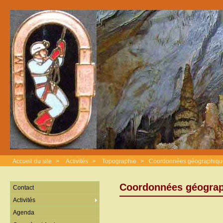
Accueil du site
>
Activités
>
Topographie
>
Coordonnées géographiques
Coordonnées géograp
Contact
Activités
Agenda