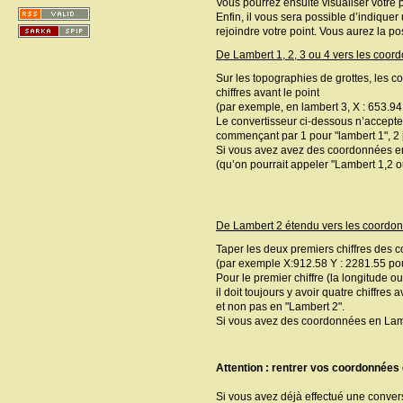
Vous pourrez ensuite visualiser votre 
Enfin, il vous sera possible d’indiquer
rejoindre votre point. Vous aurez la pos
De Lambert 1, 2, 3 ou 4 vers les coo
Sur les topographies de grottes, les 
chiffres avant le point
(par exemple, en lambert 3, X : 653.94
Le convertisseur ci-dessous n’accepte 
commençant par 1 pour "lambert 1", 2 p
Si vous avez avez des coordonnées en
(qu’on pourrait appeler "Lambert 1,2 ou 
De Lambert 2 étendu vers les coord
Taper les deux premiers chiffres des 
(par exemple X:912.58 Y : 2281.55 pour 
Pour le premier chiffre (la longitude ou
il doit toujours y avoir quatre chiffre
et non pas en "Lambert 2".
Si vous avez des coordonnées en Lambert
Attention : rentrer vos coordonnées 
Si vous avez déjà effectué une conve