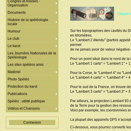
Congrès et Assises -
Organisation
Documents
Cliquer i
Histoire de la spéléologie
locale
Sur les topographies des cavités du 
Humour
en kilomètres.
Le club
Le "Lambert 2 étendu" (parfois appelé
permet
Le karst
de ne jamais avoir de valeur négative 
Les Journées Nationales de la
Spéléologie
Pour un point situé dans le nord de l
Le "Lambert 1 carto" = "Lambert 1" + 1
Les sites spéléos amis
Matériel
Pour la Corse, le "Lambert 4" ou "Lamber
Le "Lambert 4 carto" = "Lambert 4" + 4
Photo Spéléo
Protection du karst
Pour le sud de la France, on trouve d
Le "Lambert 3 carto" = "Lambert 3" + 3
Publications
Par ailleurs, la projection Lambert 93
Spéléo : utilité publique
de la Terre pour la gestion des ressour
Vidéos et Chansons
Voici par exemple, les coordonnées e
La plupart des appareils GPS n’accept
Connexion
Ci-dessous, vous pourrez convertir l