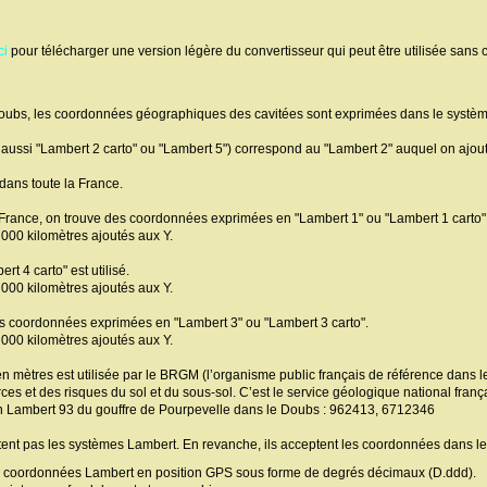
ci
pour télécharger une version légère du convertisseur qui peut être utilisée sans 
Doubs, les coordonnées géographiques des cavitées sont exprimées dans le systèm
 aussi "Lambert 2 carto" ou "Lambert 5") correspond au "Lambert 2" auquel on ajout
dans toute la France.
a France, on trouve des coordonnées exprimées en "Lambert 1" ou "Lambert 1 carto"
 000 kilomètres ajoutés aux Y.
t 4 carto" est utilisé.
 000 kilomètres ajoutés aux Y.
es coordonnées exprimées en "Lambert 3" ou "Lambert 3 carto".
 000 kilomètres ajoutés aux Y.
 en mètres est utilisée par le BRGM (l’organisme public français de référence dans
ces et des risques du sol et du sous-sol. C’est le service géologique national frança
n Lambert 93 du gouffre de Pourpevelle dans le Doubs : 962413, 6712346
ent pas les systèmes Lambert. En revanche, ils acceptent les coordonnées dans l
es coordonnées Lambert en position GPS sous forme de degrés décimaux (D.ddd).