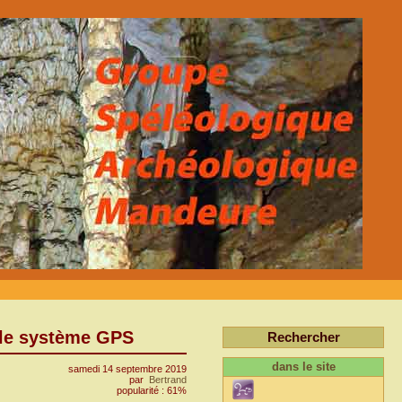
 le système GPS
Rechercher
dans le site
samedi 14 septembre 2019
par
Bertrand
popularité : 61%