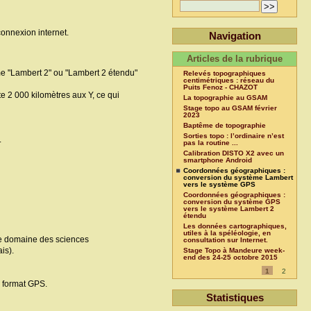
connexion internet.
Navigation
Articles de la rubrique
e "Lambert 2" ou "Lambert 2 étendu"
Relevés topographiques
centimétriques : réseau du
Puits Fenoz - CHAZOT
e 2 000 kilomètres aux Y, ce qui
La topographie au GSAM
Stage topo au GSAM février
2023
Baptême de topographie
Sorties topo : l’ordinaire n’est
.
pas la routine ...
Calibration DISTO X2 avec un
smartphone Android
Coordonnées géographiques :
conversion du système Lambert
vers le système GPS
Coordonnées géographiques :
conversion du système GPS
vers le système Lambert 2
étendu
Les données cartographiques,
utiles à la spéléologie, en
 le domaine des sciences
consultation sur Internet.
is).
Stage Topo à Mandeure week-
end des 24-25 octobre 2015
1
2
e format GPS.
Statistiques