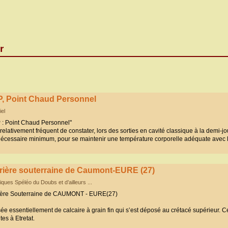
r
, Point Chaud Personnel
iel
 : Point Chaud Personnel"
t relativement fréquent de constater, lors des sorties en cavité classique à la demi-
écessaire minimum, pour se maintenir une température corporelle adéquate avec l
rière souterraine de Caumont-EURE (27)
iques Spéléo du Doubs et d’ailleurs ...
ière Souterraine de CAUMONT - EURE(27)
sée essentiellement de calcaire à grain fin qui s’est déposé au crétacé supérieur
es à Etretat.