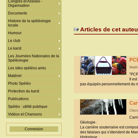
Congrès et Assises -
Organisation
Documents
Histoire de la spéléologie
locale
Articles de cet auteu
Humour
Le club
Le karst
Les Journées Nationales de la
PCP
Spéléologie
Matér
Les sites spéléos amis
"PCP
Matériel
Il es
Photo Spéléo
pas équipés personnellement du n
Protection du karst
Publications
Car
Spéléo : utilité publique
Class
Vidéos et Chansons
Carr
Géologie :
La carrière souterraine est compo
Connexion
des falaises qui s’étendent de Mant
Historique :