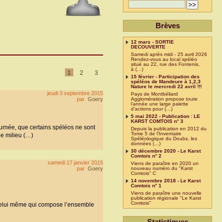
Brèves
12 mars - SORTIE
DECOUVERTE
Samedi après midi - 25 avril 2026
Rendez-vous au local spéléo
situé au 22, rue des Fontenis,
à (…)
1
2
3
15 février - Participation des
spéléos de Mandeure à 1,2,3
Nature le mercredi 22 avril !!!
jeudi 3 septembre 2015
Pays de Montbéliard
par
Goery
Agglomération propose toute
l’année une large palette
d’actions pour (…)
5 mai 2022 - Publication : LE
KARST COMTOIS n° 3
journée, que certains spéléos ne sont
Depuis la publication en 2012 du
Tome 5 de l’Inventaire
e milieu (…)
Spéléologique du Doubs, les
données (…)
30 décembre 2020 - Le Karst
Comtois n° 2
samedi 17 janvier 2015
Viens de paraître en 2020 un
par
Goery
nouveau numéro du "Karst
Comtois" C
14 novembre 2018 - Le Karst
Comtois n° 1
Viens de paraître une nouvelle
publication régionale "Le Karst
Comtois"
. Celui même qui compose l’ensemble
Statistiques