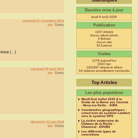
Dernière mise à jour
jeudi 6 août 2026
vendredi 21 novembre 2014
par
Goery
Publication
1007 Articles
Aucun album photo
6 Brèves
Aucun site
33 Auteurs
érence (…)
Visites
1278 aujourd’hui
2043 hier
1401897 depuis le début
vendredi 29 août 2014
53 visiteurs actuellement connectés
par
Goery
Top Articles
Les plus populaires
WeeK-End Juillet 2026 & la
Grotte de la Borne aux Cassots
- Nevy-sur-Seille - JURA
Coordonnées géographiques :
conversion du système Lambert
vers le système GPS
La rivière souterraine du
dimanche 22 juin 2014
Château de la Roche -
par
Goery
Chamesol - DOUBS
Les différents types de
concrétions