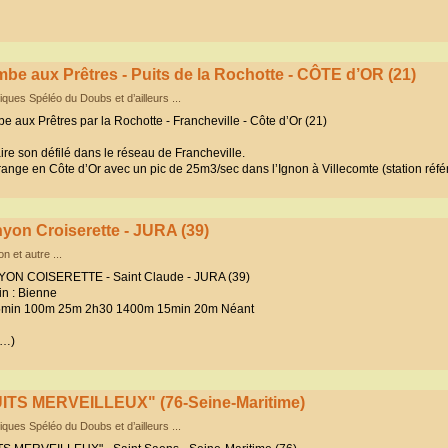
be aux Prêtres - Puits de la Rochotte - CÔTE d’OR (21)
iques Spéléo du Doubs et d’ailleurs ...
 aux Prêtres par la Rochotte - Francheville - Côte d’Or (21)
e son défilé dans le réseau de Francheville.
ange en Côte d’Or avec un pic de 25m3/sec dans l’Ignon à Villecomte (station réf
yon Croiserette - JURA (39)
n et autre ...
ON COISERETTE - Saint Claude - JURA (39)
in : Bienne
I 5min 100m 25m 2h30 1400m 15min 20m Néant
(…)
ITS MERVEILLEUX" (76-Seine-Maritime)
iques Spéléo du Doubs et d’ailleurs ...