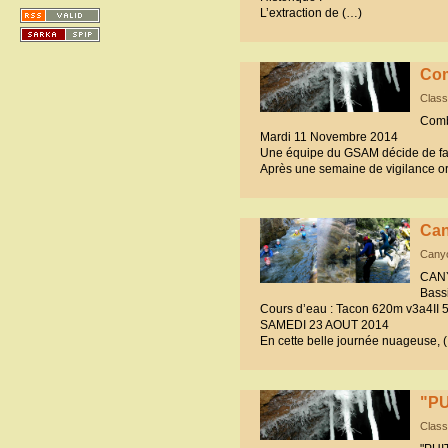
L’extraction de (…)
Com
Class
Combe
Mardi 11 Novembre 2014
Une équipe du GSAM décide de fair
Après une semaine de vigilance or
Can
Canyo
CANY
Bass
Cours d’eau : Tacon 620m v3a4I
SAMEDI 23 AOUT 2014
En cette belle journée nuageuse, 
"PU
Class