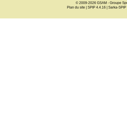
© 2009-2026 GSAM - Groupe Spé
Plan du site
|
SPIP 4.4.16
|
Sarka-SPIP 