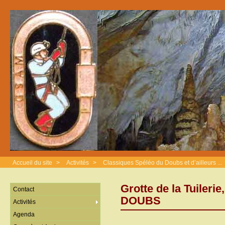
Accueil du site
>
Activités
>
Classiques Spéléo du Doubs et d’ailleurs ...
Grotte de la Tuiler
Contact
DOUBS
Activités
Agenda