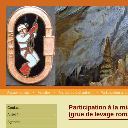
Accueil du site
>
Activités
>
Archéologie et autre ...
>
Participation à l
Participation à la m
Contact
(grue de levage rom
Activités
Agenda