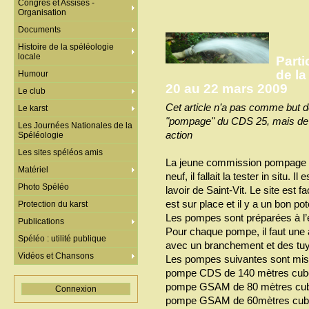
Congrès et Assises -
Organisation
Documents
Histoire de la spéléologie
locale
Part
de la
Humour
20 au 22 mars 2009
Le club
Cet article n’a pas comme but d
Le karst
"pompage" du CDS 25, mais de p
Les Journées Nationales de la
action
Spéléologie
Les sites spéléos amis
La jeune commission pompage v
Matériel
neuf, il fallait la tester in situ.
Photo Spéléo
lavoir de Saint-Vit. Le site est f
est sur place et il y a un bon pot
Protection du karst
Les pompes sont préparées à l’e
Publications
Pour chaque pompe, il faut une 
Spéléo : utilité publique
avec un branchement et des tuya
Vidéos et Chansons
Les pompes suivantes sont mise
pompe CDS de 140 mètres cub
pompe GSAM de 80 mètres cub
Connexion
pompe GSAM de 60mètres cub