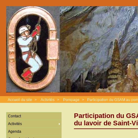
Accueil du site
>
Activités
>
Pompage
>
Participation du GSAM au pomp
Participation du G
Contact
du lavoir de Saint-Vi
Activités
Agenda