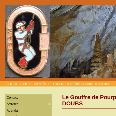
Accueil du site
>
Activités
>
Classiques Spéléo du Doubs et d’ailleurs ...
Le Gouffre de Pourp
Contact
DOUBS
Activités
Agenda