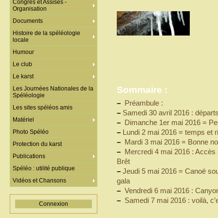
Congrès et Assises -
Organisation
Documents
Histoire de la spéléologie
locale
Humour
Le club
Le karst
Sommaire :
Les Journées Nationales de la
Spéléologie
–
Préambule :
Les sites spéléos amis
–
Samedi 30 avril 2016 : départs 
Matériel
–
Dimanche 1er mai 2016 = Pech
–
Lundi 2 mai 2016 = temps et 
Photo Spéléo
–
Mardi 3 mai 2016 = Bonne not
Protection du karst
–
Mercredi 4 mai 2016 : Accès au
Publications
Brêt
Spéléo : utilité publique
–
Jeudi 5 mai 2016 = Canoë sou
gala
Vidéos et Chansons
–
Vendredi 6 mai 2016 : Canyo
–
Samedi 7 mai 2016 : voilà, c’e
Connexion