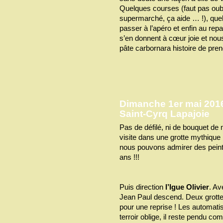
Quelques courses (faut pas oubl
supermarché, ça aide … !), quelq
passer à l’apéro et enfin au repa
s’en donnent à cœur joie et nou
pâte carbornara histoire de pre
Dimanche 1er mai 2016 
Saint-Cyrq Lapajoie
Pas de défilé, ni de bouquet d
visite dans une grotte mythique 
nous pouvons admirer des peintu
ans !!!
Puis direction
l’Igue Olivier
. A
Jean Paul descend. Deux grott
pour une reprise ! Les automati
terroir oblige, il reste pendu 