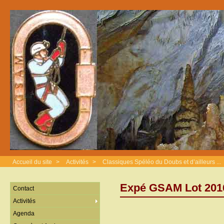
Accueil du site
>
Activités
>
Classiques Spéléo du Doubs et d’ailleurs ...
Expé GSAM Lot 201
Contact
Activités
Agenda