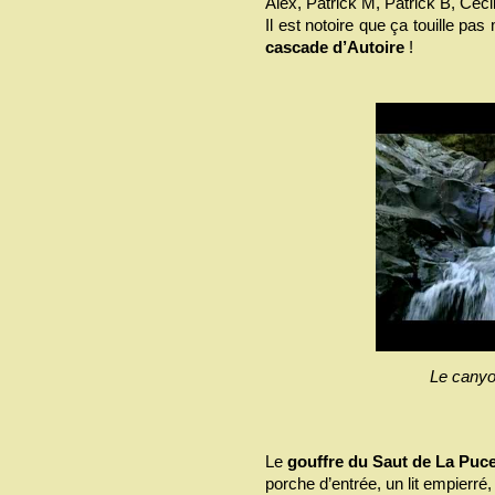
Alex, Patrick M, Patrick B, Céci
Il est notoire que ça touille pa
cascade d’Autoire
!
Le canyon
Le
gouffre du Saut de La Puce
porche d’entrée, un lit empierr