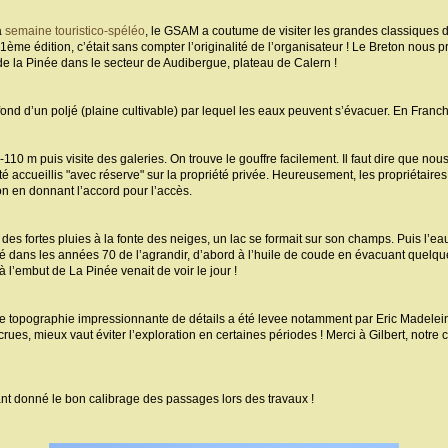
a
semaine touristico-spéléo
, le GSAM a coutume de visiter les grandes classiques 
1ème édition, c’était sans compter l’originalité de l’organisateur ! Le Breton nous 
de la Pinée dans le secteur de Audibergue, plateau de Calern !
 fond d’un poljé (plaine cultivable) par lequel les eaux peuvent s’évacuer. En Fran
 à -110 m puis visite des galeries. On trouve le gouffre facilement. Il faut dire qu
 accueillis "avec réserve" sur la propriété privée. Heureusement, les propriétaire
ion en donnant l’accord pour l’accès.
 des fortes pluies à la fonte des neiges, un lac se formait sur son champs. Puis l’e
dé dans les années 70 de l’agrandir, d’abord à l’huile de coude en évacuant quelq
à l’embut de La Pinée venait de voir le jour !
e topographie impressionnante de détails a été levee notamment par Eric Madelein
rues, mieux vaut éviter l’exploration en certaines périodes ! Merci à Gilbert, notre
ant donné le bon calibrage des passages lors des travaux !