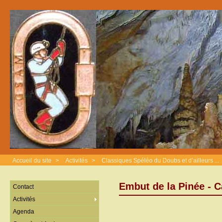
Accueil du site
>
Activités
>
Classiques Spéléo du Doubs et d’ailleurs ...
Embut de la Pinée - C
Contact
Activités
Agenda