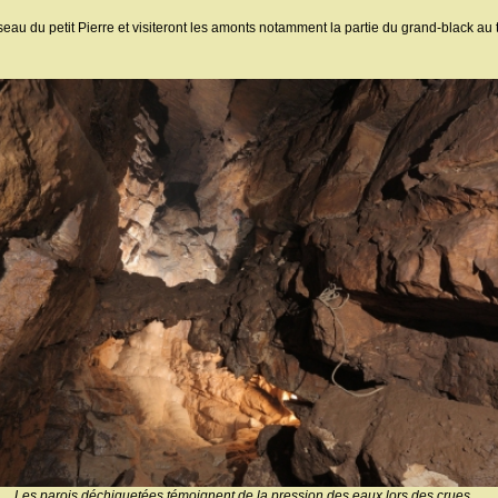
eau du petit Pierre et visiteront les amonts notamment la partie du grand-black au
Les parois déchiquetées témoignent de la pression des eaux lors des crues ...