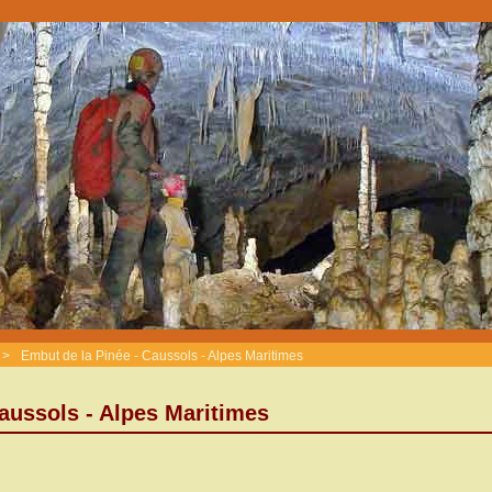
>
Embut de la Pinée - Caussols - Alpes Maritimes
aussols - Alpes Maritimes