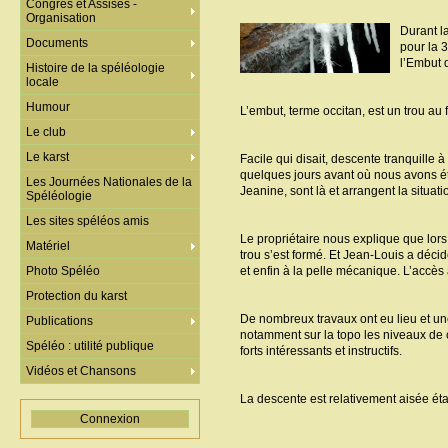
Congrès et Assises -
Organisation
Durant l
Documents
pour la 3
l’Embut 
Histoire de la spéléologie
locale
Humour
L’embut, terme occitan, est un trou au
Le club
Le karst
Facile qui disait, descente tranquille
quelques jours avant où nous avons été
Les Journées Nationales de la
Jeanine, sont là et arrangent la situat
Spéléologie
Les sites spéléos amis
Le propriétaire nous explique que lors
Matériel
trou s’est formé. Et Jean-Louis a déci
Photo Spéléo
et enfin à la pelle mécanique. L’accès 
Protection du karst
De nombreux travaux ont eu lieu et un
Publications
notamment sur la topo les niveaux de c
Spéléo : utilité publique
forts intéressants et instructifs.
Vidéos et Chansons
La descente est relativement aisée ét
Connexion