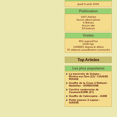
jeudi 6 août 2026
Publication
1007 Articles
Aucun album photo
6 Brèves
Aucun site
33 Auteurs
Visites
902 aujourd’hui
2259 hier
1408891 depuis le début
76 visiteurs actuellement connectés
Top Articles
Les plus populaires
La traversée de Suèges -
Rivière-sur-Tarn (12) - CAUSSE
ROUGE
Gouffre de la Croze à Rolland -
Nadaillac - DORDOGNE
Carrière souterraine de
Caumont-EURE (27)
Gouffre de Cabrespine - AUDE
Petits joueurs à Lajoux -
SUISSE