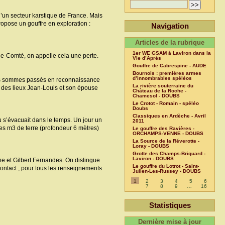
d’un secteur karstique de France. Mais
propose un gouffre en exploration :
Navigation
Articles de la rubrique
1er WE GSAM à Laviron dans la
che-Comté, on appelle cela une perte.
Vie d’Après
Gouffre de Cabrespine - AUDE
Bournois : premières armes
d’innombrables spéléos
e nous sommes passés en reconnaissance
La rivière souterraine du
s des lieux Jean-Louis et son épouse
Château de la Roche -
Chamesol - DOUBS
Le Crotot - Romain - spéléo
Doubs
Classiques en Ardèche - Avril
au s’évacuait dans le temps. Un jour un
2011
ues m3 de terre (profondeur 6 mètres)
Le gouffre des Ravières -
ORCHAMPS-VENNE - DOUBS
La Source de la Réverotte -
Loray - DOUBS
Grotte des Champs-Briquard -
Laviron - DOUBS
e et Gilbert Fernandes. On distingue
Le gouffre du Lotrot - Saint-
 contact , pour tous les renseignements
Julien-Les-Russey - DOUBS
1
2
3
4
5
6
7
8
9
…
16
Statistiques
Dernière mise à jour