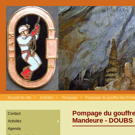
Accueil du site
>
Activités
>
Pompage
>
Pompage du gouffre des Font
Pompage du gouffre
Contact
Mandeure - DOUBS
Activités
Agenda