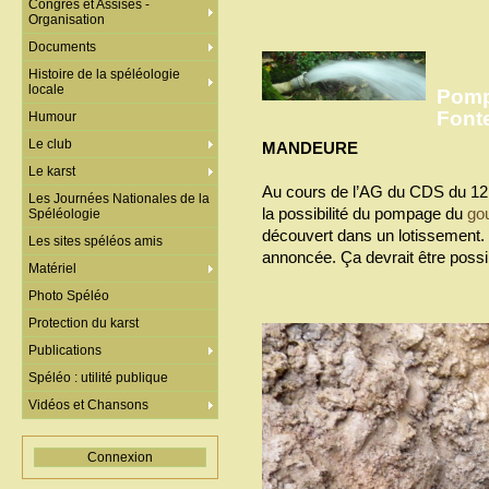
Congrès et Assises -
Organisation
Documents
Histoire de la spéléologie
locale
Pomp
Font
Humour
Le club
MANDEURE
Le karst
Au cours de l’AG du CDS du 12 j
Les Journées Nationales de la
la possibilité du pompage du
go
Spéléologie
découvert dans un lotissement. 
Les sites spéléos amis
annoncée. Ça devrait être possib
Matériel
Photo Spéléo
Protection du karst
Publications
Spéléo : utilité publique
Vidéos et Chansons
Connexion