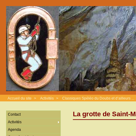
Accueil du site
>
Activités
>
Classiques Spéléo du Doubs et d’ailleurs ...
La grotte de Saint-
Contact
Activités
Agenda